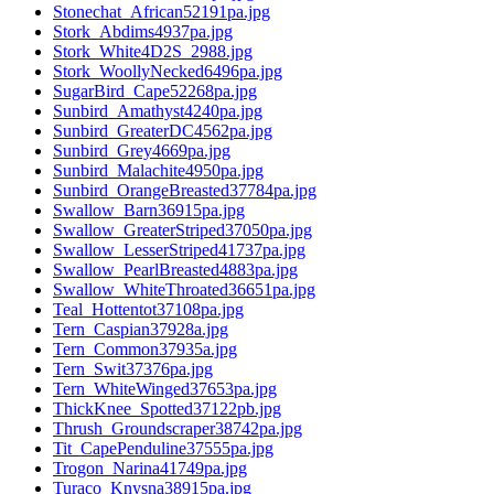
Stonechat_African52191pa.jpg
Stork_Abdims4937pa.jpg
Stork_White4D2S_2988.jpg
Stork_WoollyNecked6496pa.jpg
SugarBird_Cape52268pa.jpg
Sunbird_Amathyst4240pa.jpg
Sunbird_GreaterDC4562pa.jpg
Sunbird_Grey4669pa.jpg
Sunbird_Malachite4950pa.jpg
Sunbird_OrangeBreasted37784pa.jpg
Swallow_Barn36915pa.jpg
Swallow_GreaterStriped37050pa.jpg
Swallow_LesserStriped41737pa.jpg
Swallow_PearlBreasted4883pa.jpg
Swallow_WhiteThroated36651pa.jpg
Teal_Hottentot37108pa.jpg
Tern_Caspian37928a.jpg
Tern_Common37935a.jpg
Tern_Swit37376pa.jpg
Tern_WhiteWinged37653pa.jpg
ThickKnee_Spotted37122pb.jpg
Thrush_Groundscraper38742pa.jpg
Tit_CapePenduline37555pa.jpg
Trogon_Narina41749pa.jpg
Turaco_Knysna38915pa.jpg