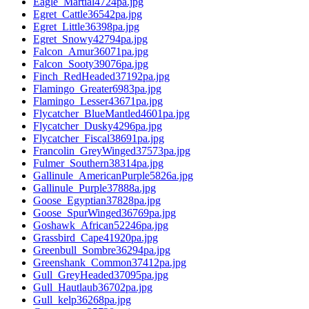
Eagle_Martial4724pa.jpg
Egret_Cattle36542pa.jpg
Egret_Little36398pa.jpg
Egret_Snowy42794pa.jpg
Falcon_Amur36071pa.jpg
Falcon_Sooty39076pa.jpg
Finch_RedHeaded37192pa.jpg
Flamingo_Greater6983pa.jpg
Flamingo_Lesser43671pa.jpg
Flycatcher_BlueMantled4601pa.jpg
Flycatcher_Dusky4296pa.jpg
Flycatcher_Fiscal38691pa.jpg
Francolin_GreyWinged37573pa.jpg
Fulmer_Southern38314pa.jpg
Gallinule_AmericanPurple5826a.jpg
Gallinule_Purple37888a.jpg
Goose_Egyptian37828pa.jpg
Goose_SpurWinged36769pa.jpg
Goshawk_African52246pa.jpg
Grassbird_Cape41920pa.jpg
Greenbull_Sombre36294pa.jpg
Greenshank_Common37412pa.jpg
Gull_GreyHeaded37095pa.jpg
Gull_Hautlaub36702pa.jpg
Gull_kelp36268pa.jpg