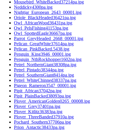
Mousebird_WhiteBacked37214pa.jpg
Neddicky4300pa.jpg
Nightjar_European_2643_00001.jpg
Oriole_BlackHeaded36421pa.jpg
Owl_AfricanWood36431pa.jpg
Owl_PelsFishing41153pa.jpg
Owl_SpottedEagle36667pa.jpg
Parrot_GreyHeaded_2668_00001.jpg
Pelican_GreatWhite37614pa.jpg
Pelican_PinkBacked.5438.jpg
Penguin_King3946_00001.jpg
Penguin_NthRockhopper1602pa.jpg
Petrel_NorthernGiant38308pa.jpg
Petrel_Pintado38344pa.jpg
Petrel_SouthernGiant8414pa.jpg
Petrel_WhiteChinned38337pa.jpg
Pigeon_Rameron3547_00001.jpg
Pipit_African37042pa.jpg
Pipit_PlainBacked38093pa.jpg
Plover_AmericanGolden0265_00008.jpg
Plover_Grey37401pa.jpg
Plover_Kitlitz36383pa.jpg
Plover_ThreeBanded37910a.jpg
Pochard_Southern37706pa.jpg
Prion_Antactic38433pa.jpg