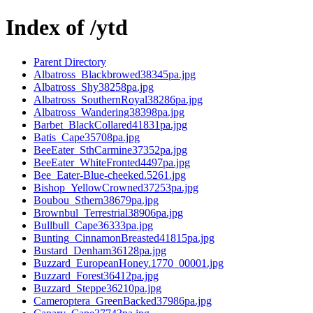
Index of /ytd
Parent Directory
Albatross_Blackbrowed38345pa.jpg
Albatross_Shy38258pa.jpg
Albatross_SouthernRoyal38286pa.jpg
Albatross_Wandering38398pa.jpg
Barbet_BlackCollared41831pa.jpg
Batis_Cape35708pa.jpg
BeeEater_SthCarmine37352pa.jpg
BeeEater_WhiteFronted4497pa.jpg
Bee_Eater-Blue-cheeked.5261.jpg
Bishop_YellowCrowned37253pa.jpg
Boubou_Sthern38679pa.jpg
Brownbul_Terrestrial38906pa.jpg
Bullbull_Cape36333pa.jpg
Bunting_CinnamonBreasted41815pa.jpg
Bustard_Denham36128pa.jpg
Buzzard_EuropeanHoney.1770_00001.jpg
Buzzard_Forest36412pa.jpg
Buzzard_Steppe36210pa.jpg
Cameroptera_GreenBacked37986pa.jpg