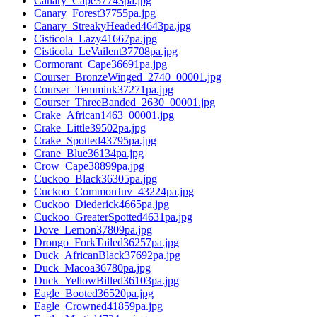
Canary_Cape37743pa.jpg
Canary_Forest37755pa.jpg
Canary_StreakyHeaded4643pa.jpg
Cisticola_Lazy41667pa.jpg
Cisticola_LeVailent37708pa.jpg
Cormorant_Cape36691pa.jpg
Courser_BronzeWinged_2740_00001.jpg
Courser_Temmink37271pa.jpg
Courser_ThreeBanded_2630_00001.jpg
Crake_African1463_00001.jpg
Crake_Little39502pa.jpg
Crake_Spotted43795pa.jpg
Crane_Blue36134pa.jpg
Crow_Cape38899pa.jpg
Cuckoo_Black36305pa.jpg
Cuckoo_CommonJuv_43224pa.jpg
Cuckoo_Diederick4665pa.jpg
Cuckoo_GreaterSpotted4631pa.jpg
Dove_Lemon37809pa.jpg
Drongo_ForkTailed36257pa.jpg
Duck_AfricanBlack37692pa.jpg
Duck_Macoa36780pa.jpg
Duck_YellowBilled36103pa.jpg
Eagle_Booted36520pa.jpg
Eagle_Crowned41859pa.jpg