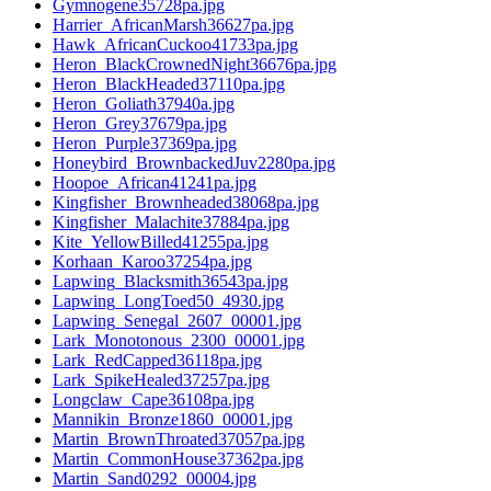
Gymnogene35728pa.jpg
Harrier_AfricanMarsh36627pa.jpg
Hawk_AfricanCuckoo41733pa.jpg
Heron_BlackCrownedNight36676pa.jpg
Heron_BlackHeaded37110pa.jpg
Heron_Goliath37940a.jpg
Heron_Grey37679pa.jpg
Heron_Purple37369pa.jpg
Honeybird_BrownbackedJuv2280pa.jpg
Hoopoe_African41241pa.jpg
Kingfisher_Brownheaded38068pa.jpg
Kingfisher_Malachite37884pa.jpg
Kite_YellowBilled41255pa.jpg
Korhaan_Karoo37254pa.jpg
Lapwing_Blacksmith36543pa.jpg
Lapwing_LongToed50_4930.jpg
Lapwing_Senegal_2607_00001.jpg
Lark_Monotonous_2300_00001.jpg
Lark_RedCapped36118pa.jpg
Lark_SpikeHealed37257pa.jpg
Longclaw_Cape36108pa.jpg
Mannikin_Bronze1860_00001.jpg
Martin_BrownThroated37057pa.jpg
Martin_CommonHouse37362pa.jpg
Martin_Sand0292_00004.jpg