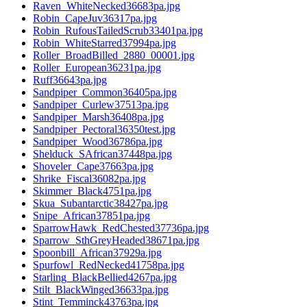
Raven_WhiteNecked36683pa.jpg
Robin_CapeJuv36317pa.jpg
Robin_RufousTailedScrub33401pa.jpg
Robin_WhiteStarred37994pa.jpg
Roller_BroadBilled_2880_00001.jpg
Roller_European36231pa.jpg
Ruff36643pa.jpg
Sandpiper_Common36405pa.jpg
Sandpiper_Curlew37513pa.jpg
Sandpiper_Marsh36408pa.jpg
Sandpiper_Pectoral36350test.jpg
Sandpiper_Wood36786pa.jpg
Shelduck_SAfrican37448pa.jpg
Shoveler_Cape37663pa.jpg
Shrike_Fiscal36082pa.jpg
Skimmer_Black4751pa.jpg
Skua_Subantarctic38427pa.jpg
Snipe_African37851pa.jpg
SparrowHawk_RedChested37736pa.jpg
Sparrow_SthGreyHeaded38671pa.jpg
Spoonbill_African37929a.jpg
Spurfowl_RedNecked41758pa.jpg
Starling_BlackBellied4267pa.jpg
Stilt_BlackWinged36633pa.jpg
Stint_Temminck43763pa.jpg